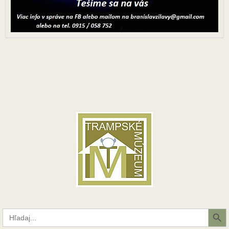
Search Button
Search
for: