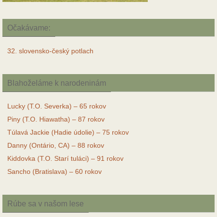
Očakávame:
32. slovensko-český potlach
Blahoželáme k narodeninám
Lucky (T.O. Severka) – 65 rokov
Piny (T.O. Hiawatha) – 87 rokov
Túlavá Jackie (Hadie údolie) – 75 rokov
Danny (Ontário, CA) – 88 rokov
Kiddovka (T.O. Starí tuláci) – 91 rokov
Sancho (Bratislava) – 60 rokov
Rúbe sa v našom lese