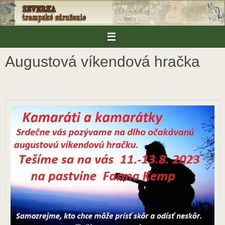
Skip
to
content
Augustová víkendová hračka