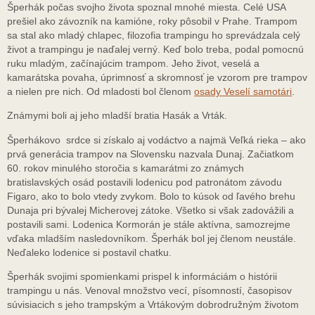
Šperhák počas svojho života spoznal mnohé miesta. Celé USA
prešiel ako závozník na kamióne, roky pôsobil v Prahe. Trampom
sa stal ako mladý chlapec, filozofia trampingu ho sprevádzala celý
život a trampingu je naďalej verný. Keď bolo treba, podal pomocnú
ruku mladým, začínajúcim trampom. Jeho život, veselá a
kamarátska povaha, úprimnosť a skromnosť je vzorom pre trampov
a nielen pre nich. Od mladosti bol členom
osady Veselí samotári
.
Známymi boli aj jeho mladší bratia Hasák a Vrták.
Šperhákovo srdce si získalo aj vodáctvo a najmä Veľká rieka – ako
prvá generácia trampov na Slovensku nazvala Dunaj. Začiatkom
60. rokov minulého storočia s kamarátmi zo známych
bratislavských osád postavili lodenicu pod patronátom závodu
Figaro, ako to bolo vtedy zvykom. Bolo to kúsok od ľavého brehu
Dunaja pri bývalej Micherovej zátoke. Všetko si však zadovážili a
postavili sami. Lodenica Kormorán je stále aktívna, samozrejme
vďaka mladším nasledovníkom. Šperhák bol jej členom neustále.
Neďaleko lodenice si postavil chatku.
Šperhák svojimi spomienkami prispel k informáciám o histórii
trampingu u nás. Venoval množstvo vecí, písomností, časopisov
súvisiacich s jeho trampským a Vrtákovým dobrodružným životom