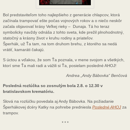
Bol predstaviteľom toho najlepšieho z generácie chlapcov, ktorá
začínala trampovať ešte počas vojnových rokov a o niečo neskôr
začala objavovať krásy Veľkej rieky – Dunaja. Tá ho teraz
symbolicky navždy odnáša z tohto sveta, kde prežil plnohodnotný,
statočný a krásny život v kruhu rodiny a priateľov.
Šperhák, už Ťa tam, na tom druhom brehu, z ktorého sa nedá
vrátiť, kamaráti čakajú.
S úctou a vďakou, že som Ťa poznala, v mene svojom a všetkých,
ktorí sme Ťa mali radi a vážili si Ťa, posielam posledné AHOJ!
Andrea „Andy Bábovka“ Benčová
Posledná rozlúčka so zosnulým bola 2.8. o 12.30 v
bratislavskom krematóriu.
Slová na rozlúčku povedala aj Andy Bábovka. Na požiadanie
Šperhákovej dcéry Katky na pohrebe predniesla
Posledné AHOJ
za
trampov.
* * *