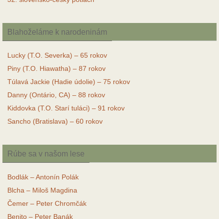
Blahoželáme k narodeninám
Lucky (T.O. Severka) – 65 rokov
Piny (T.O. Hiawatha) – 87 rokov
Túlavá Jackie (Hadie údolie) – 75 rokov
Danny (Ontário, CA) – 88 rokov
Kiddovka (T.O. Starí tuláci) – 91 rokov
Sancho (Bratislava) – 60 rokov
Rúbe sa v našom lese
Bodlák – Antonín Polák
Blcha – Miloš Magdina
Čemer – Peter Chromčák
Benito – Peter Banák