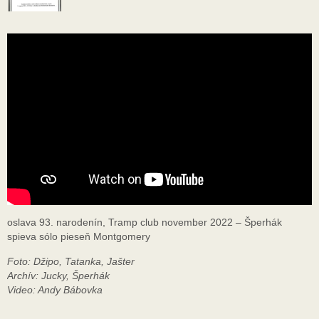
oslava 93. narodenín, Tramp club november 2022 – Šperhák
spieva sólo pieseň Montgomery
Foto: Džipo, Tatanka, Jašter
Archív: Jucky, Šperhák
Video: Andy Bábovka