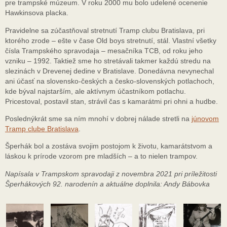
pre trampské múzeum. V roku 2000 mu bolo udelené ocenenie
Hawkinsova placka.
Pravidelne sa zúčastňoval stretnutí Tramp clubu Bratislava, pri
ktorého zrode – ešte v čase Old boys stretnutí, stál. Vlastní všetky
čísla Trampského spravodaja – mesačníka TCB, od roku jeho
vzniku – 1992. Taktiež sme ho stretávali takmer každú stredu na
slezinách v Drevenej dedine v Bratislave. Donedávna nevynechal
ani účasť na slovensko-českých a česko-slovenských potlachoch,
kde býval najstarším, ale aktívnym účastníkom potlachu.
Pricestoval, postavil stan, strávil čas s kamarátmi pri ohni a hudbe.
Poslednýkrát sme sa ním mnohí v dobrej nálade stretli na
júnovom
Tramp clube Bratislava
.
Šperhák bol a zostáva svojim postojom k životu, kamarátstvom a
láskou k prírode vzorom pre mladších – a to nielen trampov.
Napísala v Trampskom spravodaji z novembra 2021 pri príležitosti
Šperhákových 92. narodenín a aktuálne doplnila: Andy Bábovka