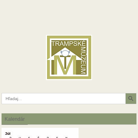
Search Button
Search
for:
Kalendár