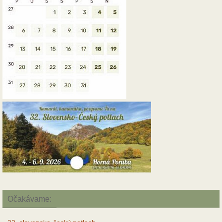
Očakávame: