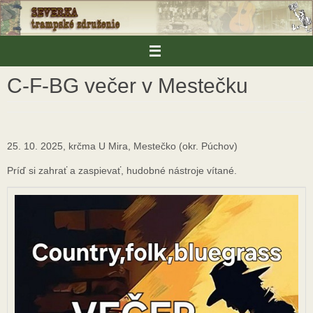
Skip
to
content
C-F-BG večer v Mestečku
25. 10. 2025, krčma U Mira, Mestečko (okr. Púchov)
Príď si zahrať a zaspievať, hudobné nástroje vítané.