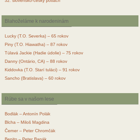
32. slovensko-český potlach
Blahoželáme k narodeninám
Lucky (T.O. Severka) – 65 rokov
Piny (T.O. Hiawatha) – 87 rokov
Túlavá Jackie (Hadie údolie) – 75 rokov
Danny (Ontário, CA) – 88 rokov
Kiddovka (T.O. Starí tuláci) – 91 rokov
Sancho (Bratislava) – 60 rokov
Rúbe sa v našom lese
Bodlák – Antonín Polák
Blcha – Miloš Magdina
Čemer – Peter Chromčák
Benito – Peter Banák