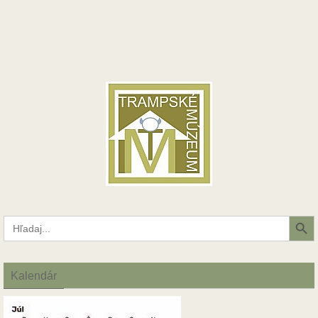
Search Button
Search
for:
Kalendár