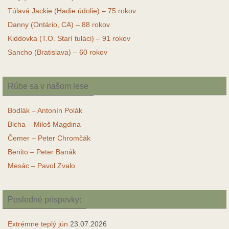
Túlavá Jackie (Hadie údolie) – 75 rokov
Danny (Ontário, CA) – 88 rokov
Kiddovka (T.O. Starí tuláci) – 91 rokov
Sancho (Bratislava) – 60 rokov
Rúbe sa v našom lese
Bodlák – Antonín Polák
Blcha – Miloš Magdina
Čemer – Peter Chromčák
Benito – Peter Banák
Mesác – Pavol Zvalo
Posledné príspevky:
Extrémne teplý jún
23.07.2026