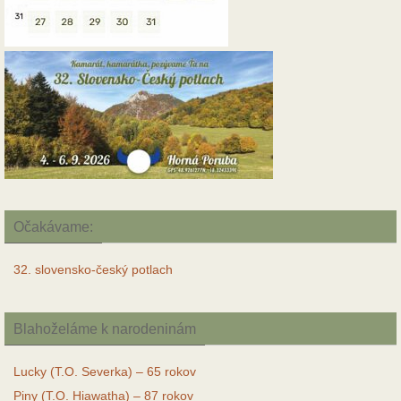
Očakávame:
32. slovensko-český potlach
Blahoželáme k narodeninám
Lucky (T.O. Severka) – 65 rokov
Piny (T.O. Hiawatha) – 87 rokov