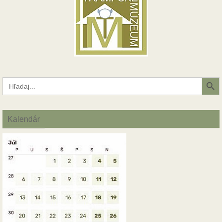
Search Button
Search
for:
Kalendár