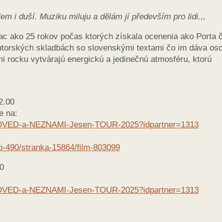
m i duší. Muziku miluju a dělám jí především pro lidi.,,
c ako 25 rokov počas ktorých získala ocenenia ako Porta č
autorských skladbách so slovenskými textami čo im dáva oso
i rocku vytvárajú energickú a jedinečnú atmosféru, ktorú
2.00
e na:
k-NEDVED-a-NEZNAMI-Jesen-TOUR-2025?idpartner=1313
no-490/stranka-15864/film-803099
00
k-NEDVED-a-NEZNAMI-Jesen-TOUR-2025?idpartner=1313