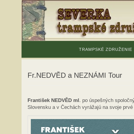
Skip
to
content
Skip
to
TRAMPSKÉ ZDRUŽENIE
content
Fr.NEDVĚD a NEZNÁMI Tour
František NEDVĚD ml
. po úspešných spoločn
Slovensku a v Čechách vyrážajú na svoje prvé 