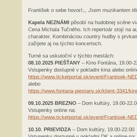
František o sebe hovorí:
,, Jsem muzikantem těle
Kapela NEZNÁMI
pôsobí na hudobnej scéne via
Cena Michala Tučného. Ich repertoár stojí na 
charakter. Kombináciou country hudby s prvkam
zažijete aj na týchto koncertoch.
Turné sa uskutoční v týchto mestách:
08.10.2025 PIEŠŤANY
– Kino Fontána, 19.00-2
Vstupenky dostupné v pokladni kina alebo onlin
https://www.ticketportal.sk/event/Frantise
alebo
https://www.fontana-piestany.sk/klient-3341/ki
09.10.2025 BREZNO
– Dom kultúry, 19.00-22.
Vstupenky online na:
https://www.ticketportal.sk/event/Frantise
10.10. PRIEVIDZA
– Dom kultúry, 19.00-22.00
Vstupenky dostupné v pokladni DK a online na: