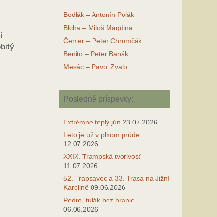
Bodlák – Antonín Polák
Blcha – Miloš Magdina
i
Čemer – Peter Chromčák
bitý
Benito – Peter Banák
Mesác – Pavol Zvalo
Posledné príspevky:
Extrémne teplý jún
23.07.2026
Leto je už v plnom prúde
12.07.2026
XXIX. Trampská tvorivosť
11.07.2026
52. Trapsavec a 33. Trasa na Jižní
Karolině
09.06.2026
Pedro, tulák bez hranic
06.06.2026