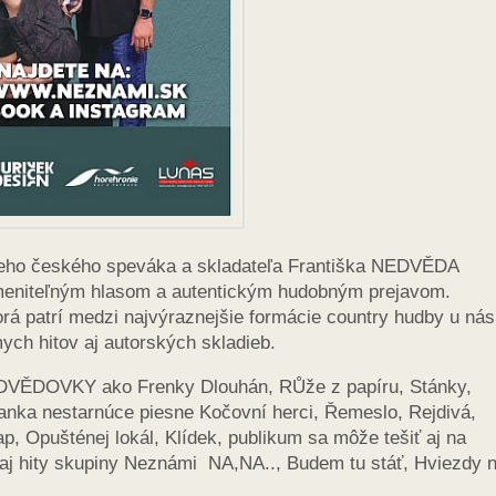
neho českého speváka a skladateľa Františka NEDVĚDA
zameniteľným hlasom a autentickým hudobným prejavom.
torá patrí medzi najvýraznejšie formácie country hudby u nás
ch hitov aj autorských skladieb.
EDVĚDOVKY ako Frenky Dlouhán, RŮže z papíru, Stánky,
ádanka nestarnúce piesne Kočovní herci, Řemeslo, Rejdivá,
 Opušténej lokál, Klídek, publikum sa môže tešiť aj na
 aj hity skupiny Neznámi NA,NA.., Budem tu stáť, Hviezdy 