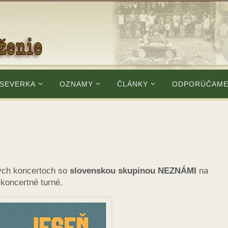
 SEVERKA
OZNAMY
ČLÁNKY
ODPORÚČAM
ých koncertoch so
slovenskou skupinou NEZNÁMI
na
koncertné turné.