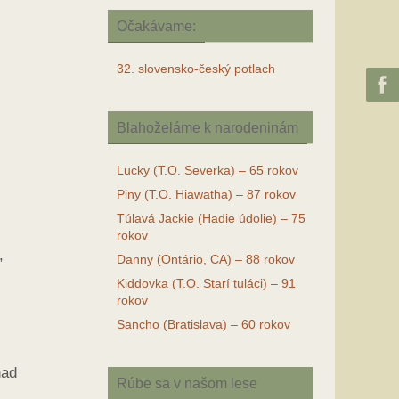
Očakávame:
32. slovensko-český potlach
Blahoželáme k narodeninám
Lucky (T.O. Severka) – 65 rokov
Piny (T.O. Hiawatha) – 87 rokov
Túlavá Jackie (Hadie údolie) – 75
rokov
,
Danny (Ontário, CA) – 88 rokov
Kiddovka (T.O. Starí tuláci) – 91
rokov
Sancho (Bratislava) – 60 rokov
nad
Rúbe sa v našom lese