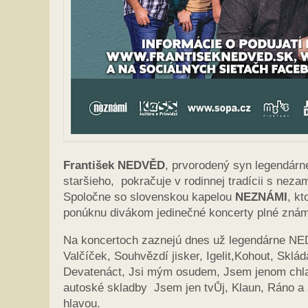
František NEDVĚD
, prvorodený syn legendár
staršieho, pokračuje v rodinnej tradícii s ne
Spoločne so slovenskou kapelou
NEZNÁMI
, k
ponúknu divákom jedinečné koncerty plné známy
Na koncertoch zaznejú dnes už legendárne N
Valčíček, Souhvězdí jisker, Igelit,Kohout, Skl
Devatenáct, Jsi mým osudem, Jsem jenom chlap,
autoské skladby Jsem jen tvŮj, Klaun, Ráno a
hlavou.