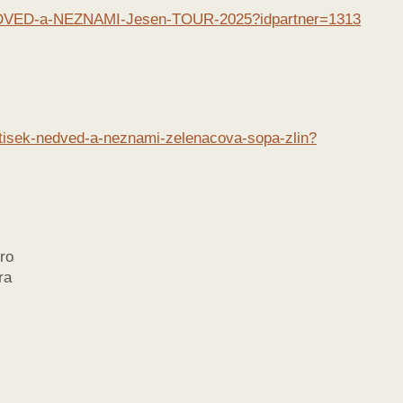
k-NEDVED-a-NEZNAMI-Jesen-TOUR-2025?idpartner=1313
ntisek-nedved-a-neznami-zelenacova-sopa-zlin?
bro
ra