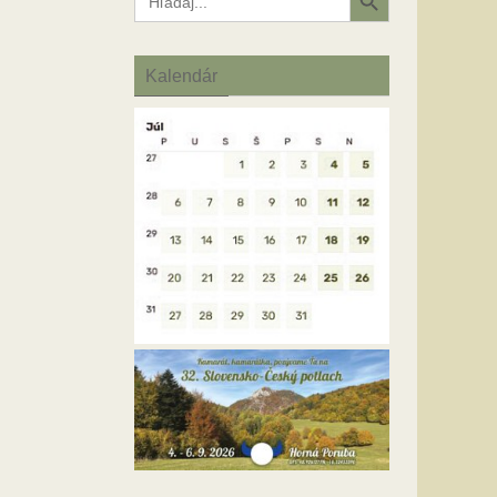
for:
Kalendár