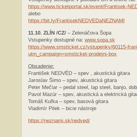
https://www.ticketportal.sk/event/Frantise
alebo
https://bit.ly/FrantisekNEDVEDaNEZNAMI
11.10. ZLÍN /CZ/
– Zelenáčova Šopa
Vstupenky dostupné na:
www.sopa.sk
https://www.smsticket.cz/vstupenky/60115-fra
utm_campaign=smsticket-prodejni-box
Obsadenie:
František NEDVĚD – spev , akustická gitara
Jaroslav Šimo – spev, akustická gitara
Peter Mečiar – pedal steel, lap steel, banjo, do
Pavol Mazúr – spev, akustická a elektrická gita
Tomáš Kuľka – spev, basová gitara
Vladimír Pilek – bicie nástroje
https://neznami.sk/nedved/