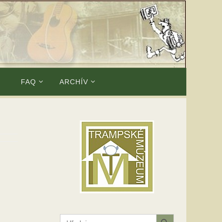
E
FAQ
ARCHÍV
Search Button
Search