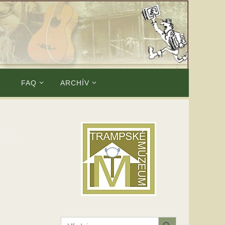
E
FAQ
ARCHÍV
Search Button
Search