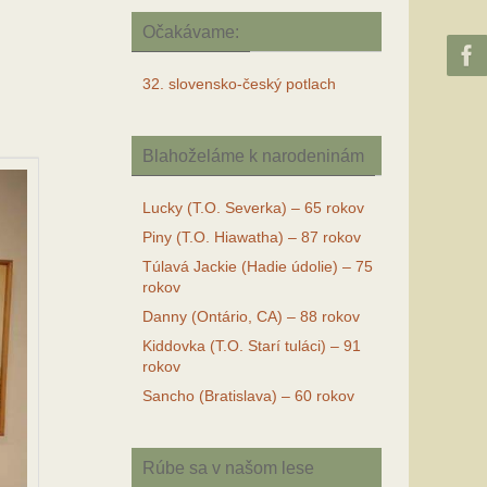
Očakávame:
32. slovensko-český potlach
Blahoželáme k narodeninám
Lucky (T.O. Severka) – 65 rokov
Piny (T.O. Hiawatha) – 87 rokov
Túlavá Jackie (Hadie údolie) – 75
rokov
Danny (Ontário, CA) – 88 rokov
Kiddovka (T.O. Starí tuláci) – 91
rokov
Sancho (Bratislava) – 60 rokov
Rúbe sa v našom lese