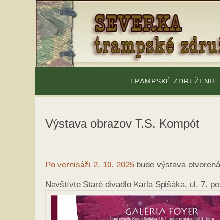
Skip
to
content
Skip
to
TRAMPSKÉ ZDRUŽENIE
content
Výstava obrazov T.S. Kompót
Po vernisáži 2. 10. 2025
bude výstava otvorená 
Navštívte Staré divadlo Karla Spišáka, ul. 7. pe