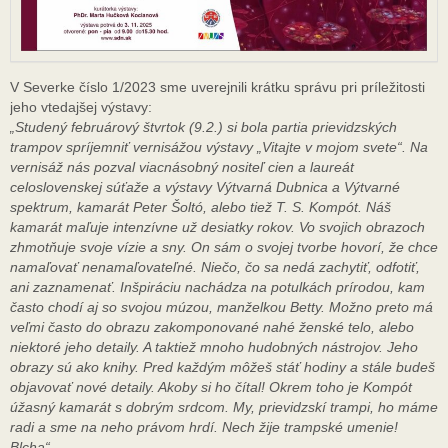
V Severke číslo 1/2023 sme uverejnili krátku správu pri príležitosti
jeho vtedajšej výstavy:
„Studený februárový štvrtok (9.2.) si bola partia prievidzských
trampov spríjemniť vernisážou výstavy „Vitajte v mojom svete“. Na
vernisáž nás pozval viacnásobný nositeľ cien a laureát
celoslovenskej súťaže a výstavy Výtvarná Dubnica a Výtvarné
spektrum, kamarát Peter Šoltó, alebo tiež T. S. Kompót. Náš
kamarát maľuje intenzívne už desiatky rokov. Vo svojich obrazoch
zhmotňuje svoje vízie a sny. On sám o svojej tvorbe hovorí, že chce
namaľovať nenamaľovateľné. Niečo, čo sa nedá zachytiť, odfotiť,
ani zaznamenať. Inšpiráciu nachádza na potulkách prírodou, kam
často chodí aj so svojou múzou, manželkou Betty. Možno preto má
veľmi často do obrazu zakomponované nahé ženské telo, alebo
niektoré jeho detaily. A taktiež mnoho hudobných nástrojov. Jeho
obrazy sú ako knihy. Pred každým môžeš stáť hodiny a stále budeš
objavovať nové detaily. Akoby si ho čítal! Okrem toho je Kompót
úžasný kamarát s dobrým srdcom. My, prievidzskí trampi, ho máme
radi a sme na neho právom hrdí. Nech žije trampské umenie!
Blcha“