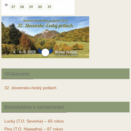
Očakávame:
32. slovensko-český potlach
Blahoželáme k narodeninám
Lucky (T.O. Severka) – 65 rokov
Piny (T.O. Hiawatha) – 87 rokov