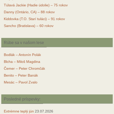
Túlavá Jackie (Hadie údolie) – 75 rokov
Danny (Ontário, CA) – 88 rokov
Kiddovka (T.O. Starí tuláci) – 91 rokov
Sancho (Bratislava) – 60 rokov
Rúbe sa v našom lese
Bodlák – Antonín Polák
Blcha – Miloš Magdina
Čemer – Peter Chromčák
Benito – Peter Banák
Mesác – Pavol Zvalo
Posledné príspevky:
Extrémne teplý jún
23.07.2026