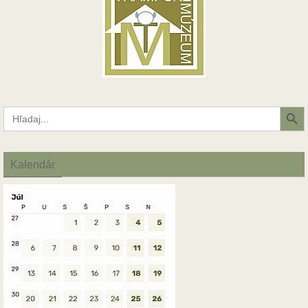
Search Button
Search
for:
Kalendár