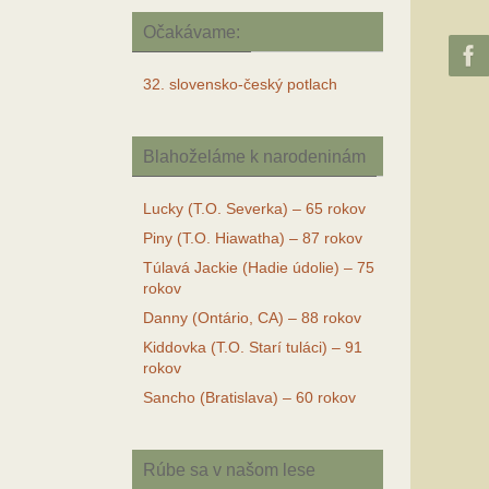
Očakávame:
32. slovensko-český potlach
Blahoželáme k narodeninám
Lucky (T.O. Severka) – 65 rokov
Piny (T.O. Hiawatha) – 87 rokov
Túlavá Jackie (Hadie údolie) – 75
rokov
Danny (Ontário, CA) – 88 rokov
Kiddovka (T.O. Starí tuláci) – 91
rokov
Sancho (Bratislava) – 60 rokov
Rúbe sa v našom lese