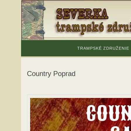
Skip
to
content
Skip
to
TRAMPSKÉ ZDRUŽENIE
content
Country Poprad