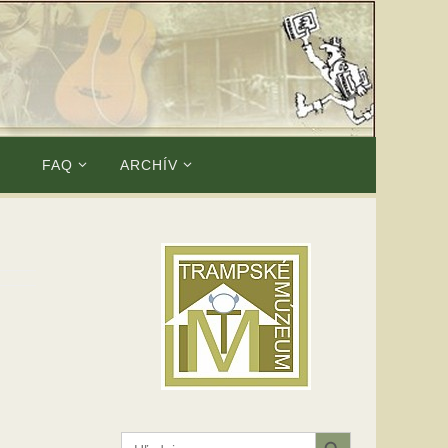
E
FAQ
ARCHÍV
Search Button
Search