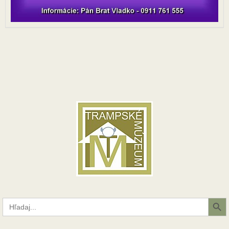
Search Button
Search
for: