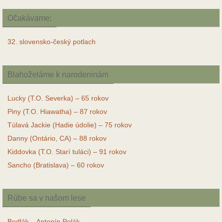
Očakávame:
32. slovensko-český potlach
Blahoželáme k narodeninám
Lucky (T.O. Severka) – 65 rokov
Piny (T.O. Hiawatha) – 87 rokov
Túlavá Jackie (Hadie údolie) – 75 rokov
Danny (Ontário, CA) – 88 rokov
Kiddovka (T.O. Starí tuláci) – 91 rokov
Sancho (Bratislava) – 60 rokov
Rúbe sa v našom lese
Bodlák – Antonín Polák