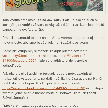
Toto všetko ešte stále
len za 36,- eur / 4 dni
. K dispozícii sú aj
lacnejšie
jednodňové vstupenky už od 14,- eur
. Na mieste budú
samozrejme oveľa drahšie.
Priatelia, kamaráti tešíme sa na Vás a veríme, že prídete aj na toto
nové miesto, aby sme budúci rok mohli začať s oslavami.
Lacnejšie vstupenky si môžete zakúpiť priamo cez mail:
vstupenky@festdobre.sk
, alebo cez
https://inviton.eu/e-
14800/festdobre-2024
, kde ešte nájdete aj tie lacnejšie
jednodňové.
P.S. ako ste si už zvykli na festivale budete môcť zakúpiť aj
najlacnejšie vstupenky aj na ďalší ročník, ktorý sa udeje na Ranči
pod Babicou v Bojnej 10.-13. júla 2025 a v udalosti:
https://www.facebook.com/events/1449822029228792
už postupne
zverejňujeme aj prvé mená: Poutníci, Bobova Diéta, Neznámi,
Slávek Janoušek,…
ĎAKUJEME veľmi za podporu a tešíme sa na Vás