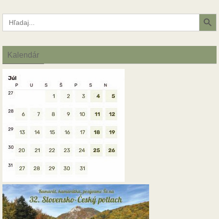
Search Button
Search
for:
Kalendár