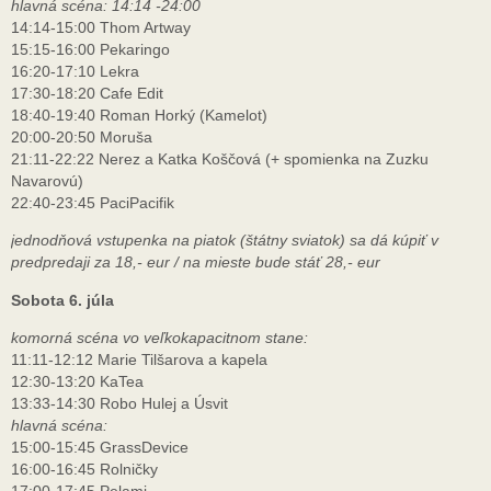
hlavná scéna: 14:14 -24:00
14:14-15:00 Thom Artway
15:15-16:00 Pekaringo
16:20-17:10 Lekra
17:30-18:20 Cafe Edit
18:40-19:40 Roman Horký (Kamelot)
20:00-20:50 Moruša
21:11-22:22 Nerez a Katka Koščová (+ spomienka na Zuzku
Navarovú)
22:40-23:45 PaciPacifik
jednodňová vstupenka na piatok (štátny sviatok) sa dá kúpiť v
predpredaji za 18,- eur / na mieste bude stáť 28,- eur
Sobota 6. júla
komorná scéna vo veľkokapacitnom stane:
11:11-12:12 Marie Tilšarova a kapela
12:30-13:20 KaTea
13:33-14:30 Robo Hulej a Úsvit
hlavná scéna:
15:00-15:45 GrassDevice
16:00-16:45 Rolničky