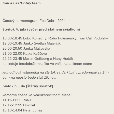
Cali a FestDobrýTeam
Časový harmonogram FestDobre 2024
štvrtok 4. júla (večer pred štátnym sviatkom)
18:00-18:45 Lubo Konečný, Robo Polešenský, Ivan Cali Podolský
19:00-19:45 Janko Svetlan Majerčík
20:00-20:50 Janka Máčovská
21:00-22:00 Katka Koščová
22:22-23:45 Martin Geišberg a Nany Hudák
nasleduje festdobrábrnkačka vo veľkokapacitnom stane
jednodňová vstupenka na štvrtok sa dá kúpiť v predpredaji za 14,-
eur / na mieste bude stáť 19,- eur
piatok 5. júla (štátny sviatok)
komorná scéna vo veľkokapacitnom stane:
11:11-11:55 RuNa
12:12-12:55 Divozel
13:13-14:04 Peter Juhás