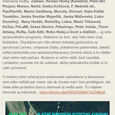
milovanej hudby:
Žalman, Roman Horký (Kamelot), Peter Bič
Project, Marien, Neřež, Katka Koščová, F. Nedvěd ml.,
PaciPacifik, Martin Geišberg, Moruša, Divozel, Vojta Kiďák
Tomáško, Janko Svetlan Majerčík, Janka Máčovská, Ľubo
Konečný, Nany Hudák, Rolničky, Lekra, Marie Tilšarová,
KaTea, PeLaMi, Grass Device, Pekaringo, Peter Juhás, Thom
Artway, RuNa, Cafe Edit, Robo Hulej a Úsvit a ďalších…
aj veľa
sprievodného programu. Makáme na tom, aby Vám bolo ozaj
festdobre. Chystáme pre Vás okrem bohatej gastrozóny aj
sprchovací príves, umývacie žľaby, priestranné parkoviská, taktiež
veľké parkovisko pre autostany/karavany (modrá zóna) a to všetko
stojí veľmi veľa peňazí. Budeme si veľmi vážiť, keď zavoláte
i priateľov, pozvete ich do udalosti, alebo jednoducho prídite si to
celé vychutnať.
V modrej zóne určenej pre parkovanie autostanov a karavanov
sme ešte nafúkli pár miest, tak ak chcete mať i toto privilégium, tak
máte ešte poslednú šancu stanovať aj vedľa auta. Tu nájdete
formulár aj inštrukcie:
https://forms.gle/CRQjCkS6pF7mZWbz6