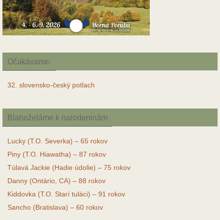
Očakávame:
32. slovensko-český potlach
Blahoželáme k narodeninám
Lucky (T.O. Severka) – 65 rokov
Piny (T.O. Hiawatha) – 87 rokov
Túlavá Jackie (Hadie údolie) – 75 rokov
Danny (Ontário, CA) – 88 rokov
Kiddovka (T.O. Starí tuláci) – 91 rokov
Sancho (Bratislava) – 60 rokov