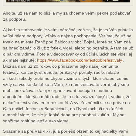
Ahojte, už sa nám to blíži a my sa chceme veľmi pekne poďakovať
za podporu.
Aj keď to sťahovanie je veľmi náročné, zdá sa, že je vo Vás priatelia
veľká miera podpory, vďaky a najmä pochopenia. Veríme, že už na
trvalo na mieste Ranč pod Babicou v obci Bojná, ktoré sa Vám zdá
sa hneď zapáčilo či už z fotiek, videí, alebo ho poznáte. A tam sa už
o pár dní vidíme. Foto a videopozvánky od účinkujúcich ste videli aj
ak máte lajknuté:
https://www.facebook.com/festdobrefestivaly
.
Blíži sa nám už 20 rokov, čo prinášame tejto našej komunite
festivaly, koncerty, stretnutia, brnkačky, portály, rádio, relácie
a i keď niekedy urobíme chybu vážime si tých, ktorí chápu, že nie
vždy sa všetko dá ľahko a Vám, že nám zostávate verní, aby sme
mohli pokračovať ďalej v organizovaní podujatí s hudbou
a priateľmi, ktorých máte radi. Je to o to zaväzujúcejšie, vediac, že
niekoľko festivalov tento rok končí. A vy. Zoznámili ste sa práve na
tých našich festoch v Bohuniciach, na Rybníkoch, či na ďalších
a mnohí viete, že nie je ľahká doba pre podobnú kultúru. My sa
snažíme robiť najlepšie ako vieme.
Snažíme sa pre Vás 4.-7. júla poriešiť okrem toľkej nádielky Vami