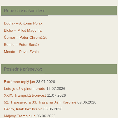
Rúbe sa v našom lese
Bodlák – Antonín Polák
Blcha – Miloš Magdina
Čemer – Peter Chromčák
Benito – Peter Banák
Mesác – Pavol Zvalo
Posledné príspevky:
Extrémne teplý jún
23.07.2026
Leto je už v plnom prúde
12.07.2026
XXIX. Trampská tvorivosť
11.07.2026
52. Trapsavec a 33. Trasa na Jižní Karolině
09.06.2026
Pedro, tulák bez hranic
06.06.2026
Májový Tramp club
06.06.2026