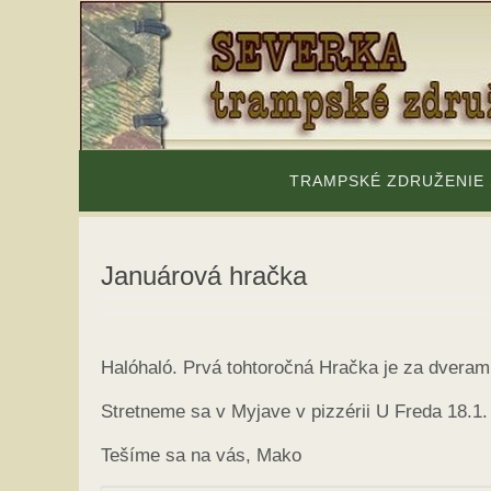
Skip
to
content
Skip
to
TRAMPSKÉ ZDRUŽENIE
content
Januárová hračka
Halóhaló. Prvá tohtoročná Hračka je za dveram
Stretneme sa v Myjave v pizzérii U Freda 18.1.
Tešíme sa na vás, Mako