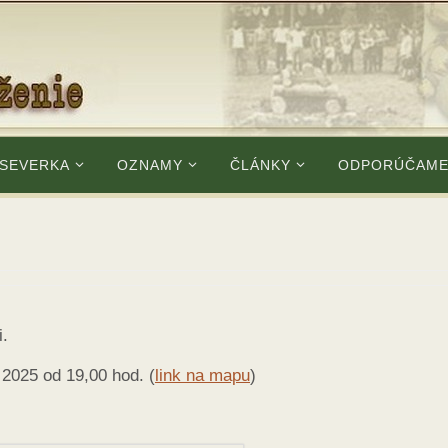
 SEVERKA
OZNAMY
ČLÁNKY
ODPORÚČAM
i.
 2025 od 19,00 hod. (
link na mapu
)