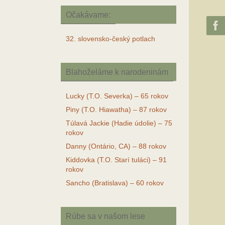
Očakávame:
32. slovensko-český potlach
Blahoželáme k narodeninám
Lucky (T.O. Severka) – 65 rokov
Piny (T.O. Hiawatha) – 87 rokov
Túlavá Jackie (Hadie údolie) – 75
rokov
Danny (Ontário, CA) – 88 rokov
Kiddovka (T.O. Starí tuláci) – 91
rokov
Sancho (Bratislava) – 60 rokov
Rúbe sa v našom lese