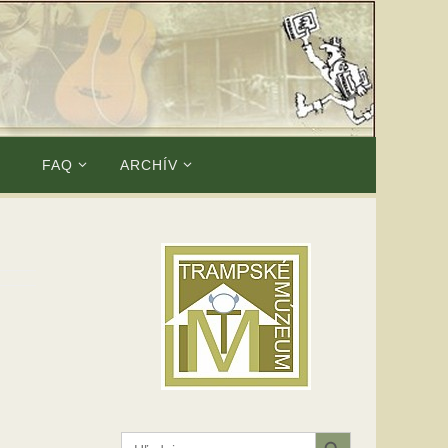
E
FAQ
ARCHÍV
Search Button
Search