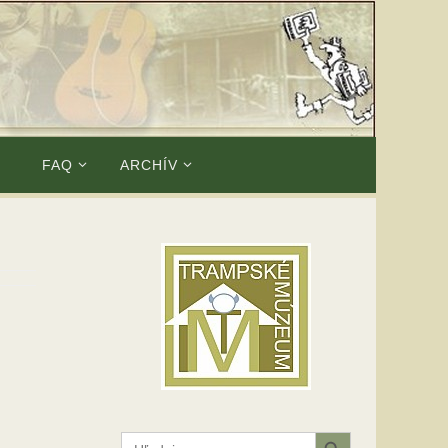
E
FAQ
ARCHÍV
Search Button
Search