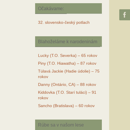
Očakávame:
32. slovensko-český potlach
Blahoželáme k narodeninám
Lucky (T.O. Severka) – 65 rokov
Piny (T.O. Hiawatha) – 87 rokov
Túlavá Jackie (Hadie údolie) – 75
rokov
Danny (Ontário, CA) – 88 rokov
Kiddovka (T.O. Starí tuláci) – 91
rokov
Sancho (Bratislava) – 60 rokov
Rúbe sa v našom lese