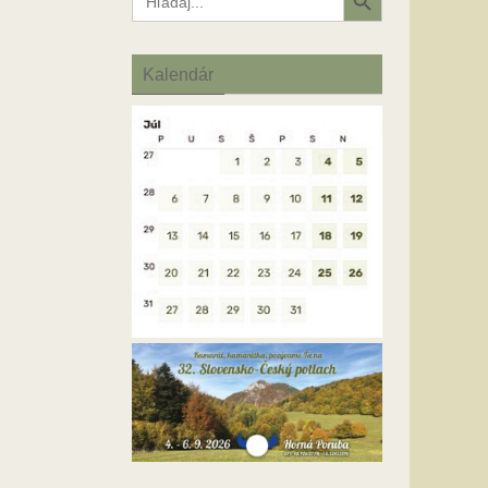
for:
Kalendár