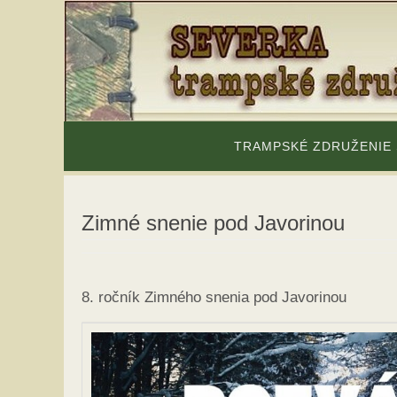
Skip
to
content
Skip
to
TRAMPSKÉ ZDRUŽENIE
content
Zimné snenie pod Javorinou
8. ročník Zimného snenia pod Javorinou