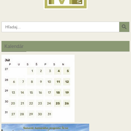
Search Button
Search
for:
Kalendár