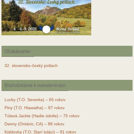
Očakávame:
32. slovensko-český potlach
Blahoželáme k narodeninám
Lucky (T.O. Severka) – 65 rokov
Piny (T.O. Hiawatha) – 87 rokov
Túlavá Jackie (Hadie údolie) – 75 rokov
Danny (Ontário, CA) – 88 rokov
Kiddovka (T.O. Starí tuláci) – 91 rokov