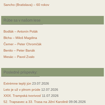
Sancho (Bratislava) – 60 rokov
Rúbe sa v našom lese
Bodlák – Antonín Polák
Blcha – Miloš Magdina
Čemer – Peter Chromčák
Benito – Peter Banák
Mesác – Pavol Zvalo
Posledné príspevky:
Extrémne teplý jún
23.07.2026
Leto je už v plnom prúde
12.07.2026
XXIX. Trampská tvorivosť
11.07.2026
52. Trapsavec a 33. Trasa na Jižní Karolině
09.06.2026