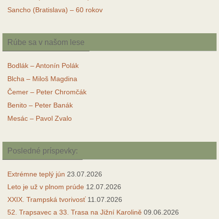
Sancho (Bratislava) – 60 rokov
Rúbe sa v našom lese
Bodlák – Antonín Polák
Blcha – Miloš Magdina
Čemer – Peter Chromčák
Benito – Peter Banák
Mesác – Pavol Zvalo
Posledné príspevky:
Extrémne teplý jún
23.07.2026
Leto je už v plnom prúde
12.07.2026
XXIX. Trampská tvorivosť
11.07.2026
52. Trapsavec a 33. Trasa na Jižní Karolině
09.06.2026