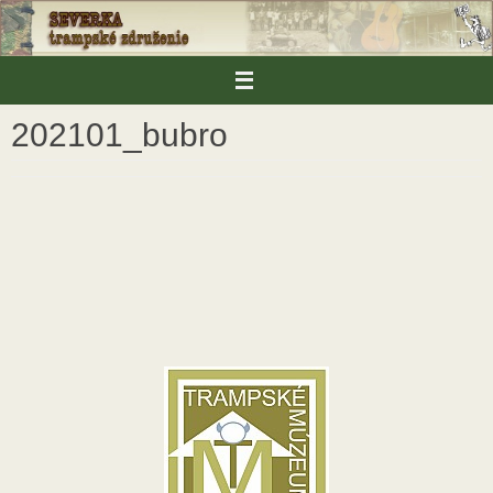
Skip
to
content
202101_bubro