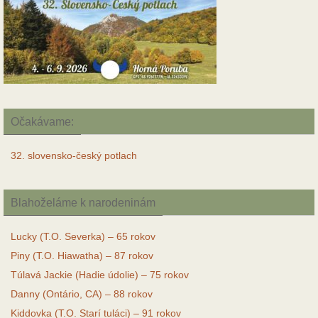
Očakávame:
32. slovensko-český potlach
Blahoželáme k narodeninám
Lucky (T.O. Severka) – 65 rokov
Piny (T.O. Hiawatha) – 87 rokov
Túlavá Jackie (Hadie údolie) – 75 rokov
Danny (Ontário, CA) – 88 rokov
Kiddovka (T.O. Starí tuláci) – 91 rokov