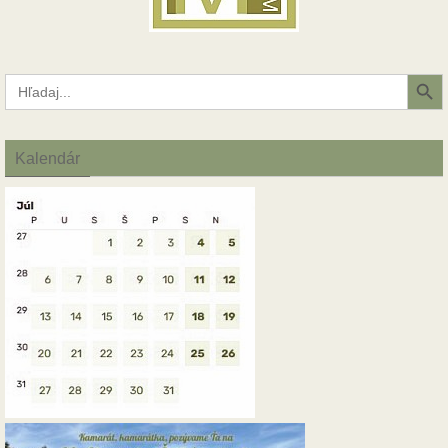
Search Button
Search
for:
Kalendár