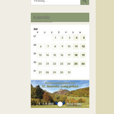
for:
Kalendár