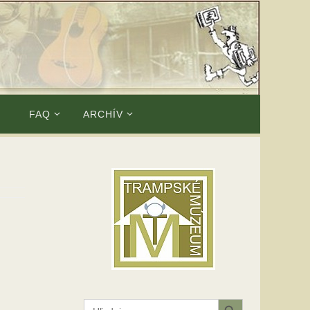
E
FAQ
ARCHÍV
Search Button
Search