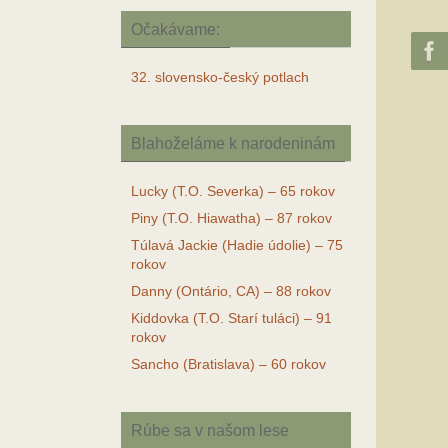
Očakávame:
32. slovensko-český potlach
Blahoželáme k narodeninám
Lucky (T.O. Severka) – 65 rokov
Piny (T.O. Hiawatha) – 87 rokov
Túlavá Jackie (Hadie údolie) – 75
rokov
Danny (Ontário, CA) – 88 rokov
Kiddovka (T.O. Starí tuláci) – 91
rokov
Sancho (Bratislava) – 60 rokov
Rúbe sa v našom lese