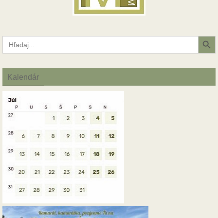
Search Button
Search
for:
Kalendár