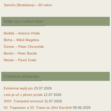
Sancho (Bratislava) – 60 rokov
Rúbe sa v našom lese
Bodlák – Antonín Polák
Blcha – Miloš Magdina
Čemer – Peter Chromčák
Benito – Peter Banák
Mesác – Pavol Zvalo
Posledné príspevky:
Extrémne teplý jún
23.07.2026
Leto je už v plnom prúde
12.07.2026
XXIX. Trampská tvorivosť
11.07.2026
52. Trapsavec a 33. Trasa na Jižní Karolině
09.06.2026