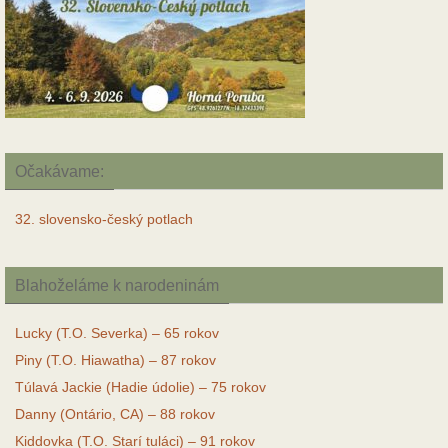
Očakávame:
32. slovensko-český potlach
Blahoželáme k narodeninám
Lucky (T.O. Severka) – 65 rokov
Piny (T.O. Hiawatha) – 87 rokov
Túlavá Jackie (Hadie údolie) – 75 rokov
Danny (Ontário, CA) – 88 rokov
Kiddovka (T.O. Starí tuláci) – 91 rokov