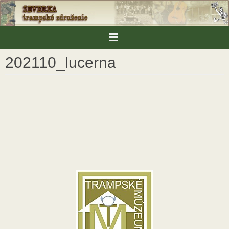
Skip
to
content
202110_lucerna