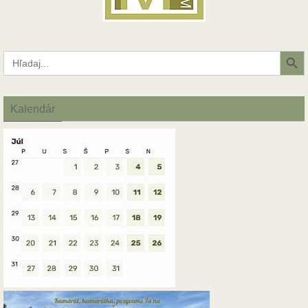
Search Button
Search
for:
Kalendár