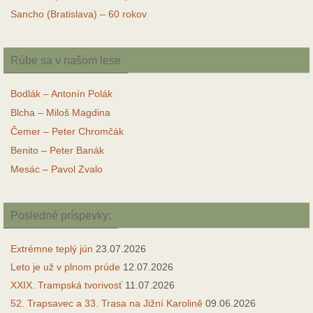
Sancho (Bratislava) – 60 rokov
Rúbe sa v našom lese
Bodlák – Antonín Polák
Blcha – Miloš Magdina
Čemer – Peter Chromčák
Benito – Peter Banák
Mesác – Pavol Zvalo
Posledné príspevky:
Extrémne teplý jún
23.07.2026
Leto je už v plnom prúde
12.07.2026
XXIX. Trampská tvorivosť
11.07.2026
52. Trapsavec a 33. Trasa na Jižní Karolině
09.06.2026