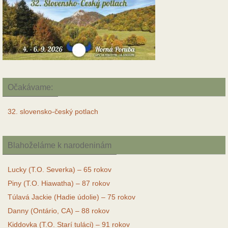
Očakávame:
32. slovensko-český potlach
Blahoželáme k narodeninám
Lucky (T.O. Severka) – 65 rokov
Piny (T.O. Hiawatha) – 87 rokov
Túlavá Jackie (Hadie údolie) – 75 rokov
Danny (Ontário, CA) – 88 rokov
Kiddovka (T.O. Starí tuláci) – 91 rokov