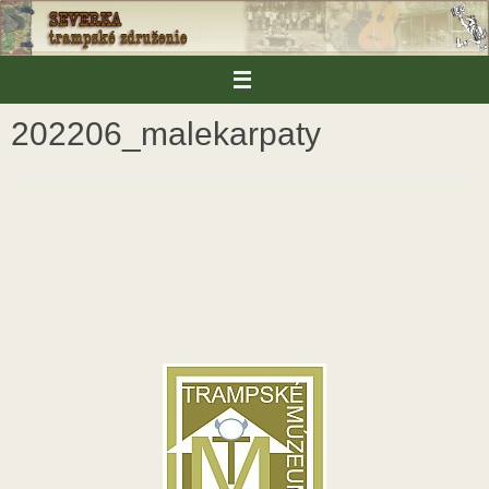
Skip
to
content
202206_malekarpaty