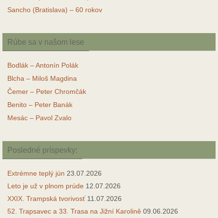
Sancho (Bratislava) – 60 rokov
Rúbe sa v našom lese
Bodlák – Antonín Polák
Blcha – Miloš Magdina
Čemer – Peter Chromčák
Benito – Peter Banák
Mesác – Pavol Zvalo
Posledné príspevky:
Extrémne teplý jún
23.07.2026
Leto je už v plnom prúde
12.07.2026
XXIX. Trampská tvorivosť
11.07.2026
52. Trapsavec a 33. Trasa na Jižní Karolině
09.06.2026