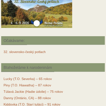
Očakávame:
32. slovensko-český potlach
Blahoželáme k narodeninám
Lucky (T.O. Severka) – 65 rokov
Piny (T.O. Hiawatha) – 87 rokov
Túlavá Jackie (Hadie údolie) – 75 rokov
Danny (Ontário, CA) – 88 rokov
Kiddovka (T.O. Starí tuláci) – 91 rokov