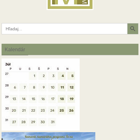
Search Button
Search
for:
Kalendár