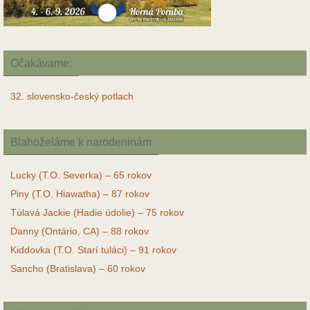
Očakávame:
32. slovensko-český potlach
Blahoželáme k narodeninám
Lucky (T.O. Severka) – 65 rokov
Piny (T.O. Hiawatha) – 87 rokov
Túlavá Jackie (Hadie údolie) – 75 rokov
Danny (Ontário, CA) – 88 rokov
Kiddovka (T.O. Starí tuláci) – 91 rokov
Sancho (Bratislava) – 60 rokov