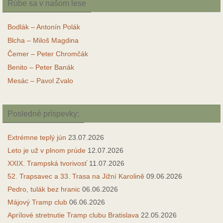
Rúbe sa v našom lese
Bodlák – Antonín Polák
Blcha – Miloš Magdina
Čemer – Peter Chromčák
Benito – Peter Banák
Mesác – Pavol Zvalo
Posledné príspevky:
Extrémne teplý jún
23.07.2026
Leto je už v plnom prúde
12.07.2026
XXIX. Trampská tvorivosť
11.07.2026
52. Trapsavec a 33. Trasa na Jižní Karolině
09.06.2026
Pedro, tulák bez hranic
06.06.2026
Májový Tramp club
06.06.2026
Aprílové stretnutie Tramp clubu Bratislava
22.05.2026