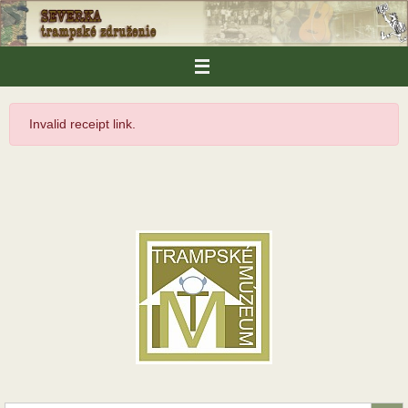
Skip
to
content
Invalid receipt link.
Search Button
Search