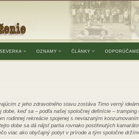
 SEVERKA
OZNAMY
ČLÁNKY
ODPORÚČAM
vajúcim z jeho zdravotného stavu zostáva Timo verný ideám
j dobe, keď sa – podľa našej spoločnej definície – tramping
hom rodinnej rekreácie spojenej s neviazaným konzumovaní
v tejto dobe sa dá nájsť partia rovnako postihnutých kamaráto
iečo viac ako obyčajný pobyt v prírode a tým spoločne držím