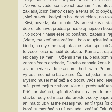
„No vidíš, vedel som, že ich poznám!“ triumfov
zakladajúcich členov osady a teraz sú to obyčajn
„Máš pravdu, kedysi to boli dobrí chlapi, no roky
„Kiwi, povedz, ako to bolo. My sme si z vás sta
dobré, ale život predsa prinesie aj nejeden kop
„No dobre,“ nalial ešte po poháriku, zapálil si f
„Viete, my keď sme začínali, bolo to úplne iné ak
bieda, no my sme ozaj tak akosi viac spolu drž
to večer ležérne hodiť do pľacu: ´Kamaráti, dajte
No časy sa menili. Oženili sme sa, bieda pomin
zahraničnom obchode, Danyho nahnala žena k be
a viac peňazí a do lesa som chodil sám. Potom 
vyrástli nechutné barabizne. Čo mal jeden, mus
Myšino musel mať tiež a o trochu väčšieho. Nako
stáli pred mojím zrubom. Viete si predstaviť ten
Prišli príslušníci, spísali zápisnicu a tým to p
stavbu, účty od materiálu, proste všetky papier
ani ma to už vlastne nezaujíma, len tí trpaslíci
ktoré tu mastňačinu už nevládali znášať. Tak uš