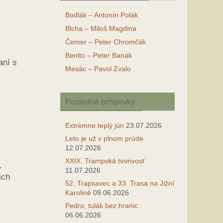
Bodlák – Antonín Polák
Blcha – Miloš Magdina
Čemer – Peter Chromčák
Benito – Peter Banák
aní s
Mesác – Pavol Zvalo
Posledné príspevky:
Extrémne teplý jún
23.07.2026
Leto je už v plnom prúde
12.07.2026
XXIX. Trampská tvorivosť
.
11.07.2026
ich
52. Trapsavec a 33. Trasa na Jižní
Karolině
09.06.2026
Pedro, tulák bez hranic
06.06.2026