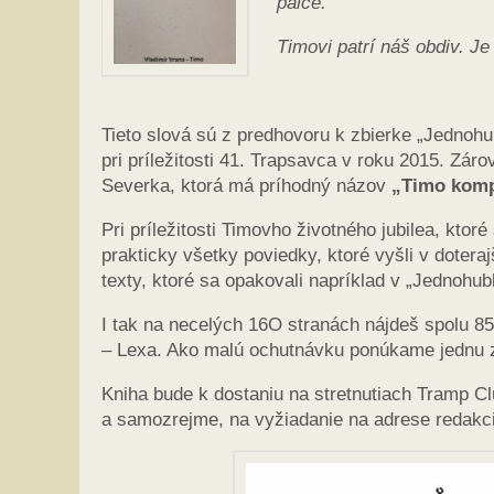
palce.
Timovi patrí náš obdiv. Je
Tieto slová sú z predhovoru k zbierke „Jednohu
pri príležitosti 41. Trapsavca v roku 2015. Zá
Severka, ktorá má príhodný názov
„Timo komp
Pri príležitosti Timovho životného jubilea, ktor
prakticky všetky poviedky, ktoré vyšli v doter
texty, ktoré sa opakovali napríklad v „Jednoh
I tak na necelých 16O stranách nájdeš spolu 85 
– Lexa. Ako malú ochutnávku ponúkame jednu z 
Kniha bude k dostaniu na stretnutiach Tramp Cl
a samozrejme, na vyžiadanie na adrese redakc