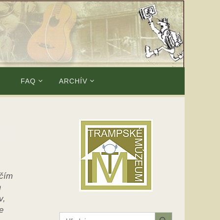
E
FAQ
ARCHÍV
 čím
m
v,
e
Search Button
Search