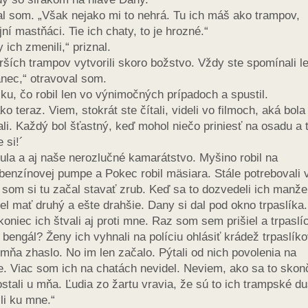
al som. „Však nejako mi to nehrá. Tu ich máš ako trampov,
í mastňáci. Tie ich chaty, to je hrozné.“
 ich zmenili,“ priznal.
rších trampov vytvorili skoro božstvo. Vždy ste spomínali l
anec,“ otravoval som.
ajku, čo robil len vo výnimočných prípadoch a spustil.
o teraz. Viem, stokrát ste čítali, videli vo filmoch, aká bola
ali. Každý bol šťastný, keď mohol niečo priniesť na osadu a
 si!´
ula a aj naše nerozlučné kamarátstvo. Myšino robil na
nzínovej pumpe a Pokec robil mäsiara. Stále potrebovali 
som si tu začal stavať zrub. Keď sa to dozvedeli ich manže
el mať druhý a ešte drahšie. Dany si dal pod okno trpaslíka.
niec ich štvali aj proti mne. Raz som sem prišiel a trpaslíc
 bengál? Ženy ich vyhnali na políciu ohlásiť krádež trpaslíko
re mňa zhaslo. No im len začalo. Pýtali od nich povolenia na
e. Viac som ich na chatách nevidel. Neviem, ako sa to skonč
 ostali u mňa. Ľudia zo žartu vravia, že sú to ich trampské d
li ku mne.“