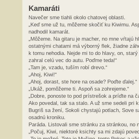
Kamaráti
Navečer sme tiahli okolo chatovej oblasti.
„Keď sme už tu, môžeme skočiť ku Kiwimu. Asp
nadhodil kamarát.
„Môžeme. Na gitaru je macher, no mne vŕtajú hla
ostatnými chatami má výborný flek, žiadne záhon
k tomu nehodia. Nejde mi to do hlavy, on, starý
zahral celú vec do autu. Poďme teda!“
„Tam je, vzadu, tuším robí drevo.“
„Ahoj, Kiwi!“
„Ahoj, dorast, ste hore na osade? Poďte ďalej.“
„Ukáž, pomôžeme ti. Aspoň sa zohrejeme.“
„Dobre, ponoste to pod prístrešok a príďte na ča
Ako povedal, tak sa stalo. A už sme sedeli pri kr
Bugriš sa žení, Sokoli chystajú potlach, Sove s
osadnú kroniku.
Paráda. Listovali sme stránku za stránkou, no na
„Počuj, Kiwi, niektoré ksichty sa mi zdajú pov
„To je možné. Toto je Myšino, tento Pokec a vž