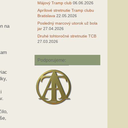
Májový Tramp club
06.06.2026
Aprílové stretnutie Tramp clubu
Bratislava
22.05.2026
Posledný marcový utorok už bola
en na
jar
27.04.2026
Druhé tohtoročné stretnutie TCB
27.03.2026
 tam
Podporujeme:
viac
lky,
i
v.
ilo,
uše,