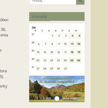
for:
Kalendár
vôbec
 36,
ženia
e
tora
6).
verky