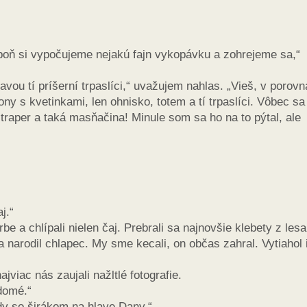
oň si vypočujeme nejakú fajn vykopávku a zohrejeme sa,“
vou tí príšerní trpaslíci,“ uvažujem nahlas. „Vieš, v porovn
y s kvetinkami, len ohnisko, totem a tí trpaslíci. Vôbec sa
 traper a taká masňačina! Minule som sa ho na to pýtal, ale
j.“
be a chlípali nielen čaj. Prebrali sa najnovšie klebety z lesa
a narodil chlapec. My sme kecali, on občas zahral. Vytiahol 
jviac nás zaujali nažltlé fotografie.
edomé.“
dy so širákom na hlave Dany.“