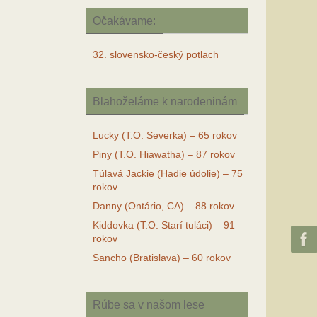
Očakávame:
32. slovensko-český potlach
Blahoželáme k narodeninám
Lucky (T.O. Severka) – 65 rokov
Piny (T.O. Hiawatha) – 87 rokov
Túlavá Jackie (Hadie údolie) – 75
rokov
Danny (Ontário, CA) – 88 rokov
Kiddovka (T.O. Starí tuláci) – 91
rokov
Sancho (Bratislava) – 60 rokov
Rúbe sa v našom lese