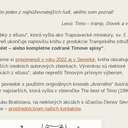
 to jeden z najhúževnatejších ľudí, akého som poznal!
Lexo: Timo – tramp, človek a 
bky z ešusu“, ktorá vyšla ako Trapsavecké miniatury, sv. č.
roveň ukončuje najnovšiu knihu z produkcie Trampského zdru
let – alebo kompletne zodrané Timove spisy“
.
é sme si
pripomenuli v roku 2022 aj v Severke
, kniha obsahuj
ajších siedmich autorových zbierkach. Výnimkou sú niektoré
ubkách z ešusu“, alebo neprešli Timovým prísnym výberom.
poviedok s použitím originálnych kresieb „dvorného“ ilustrá
najstarších, ktorá vyšla v zbieročke The best of Timo (199
ubu Bratislava, na niektorých akciách s účasťou členov Se
ie –
prostredníctvom našich kontaktov
.