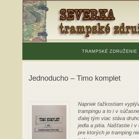
Skip
to
content
Skip
to
TRAMPSKÉ ZDRUŽENIE
content
Jednoducho – Timo komplet
Napriek ťažkostiam vyplý
trampingu a to i v súčasne
ďalej tým viac stáva dru
jedla a pitia. Našťastie i 
pre ktorých je tramping n