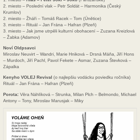
2. miesto – Poslední vlak – Petr Soldát – Harmonika (Český
Krumlov)
2. miesto – Žháři – Tomáš Racek – Tom (Únětice)
3. miesto – Rituál – Jan Frána – Hafran (Plzeň)
3. miesto – Jak jsme utrpěli kulturní obohacení – Zuzana Kreizlová
– Žabka (Adamov)
Noví Oldpsavci
Miroslav Neuvirt – Wandri, Marie Hniková – Drsná Máňa, Jiří Hons
– Murdoch, Jiří Pachl, Pavol Fekete – Asmar, Zuzana Števková –
Zápalka
Kenyho VOLEJ Revival
(o najlepšiu vodácku poviedku ročníka)
Rituál – Jan Frána – Hafran (Plzeň)
Porota:
Věra Náhlíková – Strunka, Milan Plch – Belmondo, Michael
Antony – Tony, Miroslav Marusjak – Miky