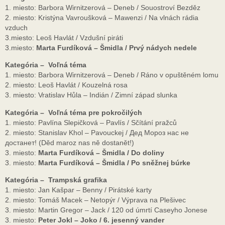
1. miesto: Barbora Wirnitzerová – Deneb / Souostroví Bezděz
2. miesto: Kristýna Vavroušková – Mawenzi / Na vlnách rádia
vzduch
3.miesto: Leoš Havlát / Vzdušní piráti
3.miesto:
Marta Furdíková – Šmidla / Prvý nádych nedele
Kategória – Voľná téma
1. miesto: Barbora Wirnitzerová – Deneb / Ráno v opuštěném lomu
2. miesto: Leoš Havlát / Kouzelná rosa
3. miesto: Vratislav Hůla – Indián / Zimní západ slunka
Kategória – Voľná téma pre pokročilých
1. miesto: Pavlína Slepičková – Pavlís / Sčítání pražců
2. miesto: Stanislav Khol – Pavouckej / Дед Мороз нас не
достанет! (Děd maroz nas ně dostanět!)
3. miesto:
Marta Furdíková – Šmidla / Do doliny
3. miesto:
Marta Furdíková – Šmidla / Po sněžnej búrke
Kategória – Trampská grafika
1. miesto: Jan Kašpar – Benny / Pirátské karty
2. miesto: Tomáš Macek – Netopýr / Výprava na Plešivec
3. miesto: Martin Gregor – Jack / 120 od úmrtí Caseyho Jonese
3. miesto:
Peter Jokl – Joko / 6. jesenný vander