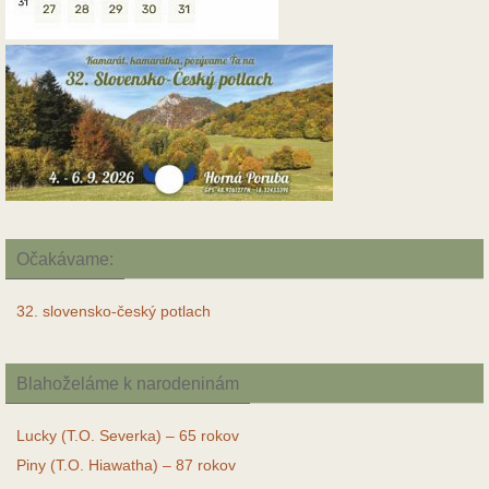
Očakávame:
32. slovensko-český potlach
Blahoželáme k narodeninám
Lucky (T.O. Severka) – 65 rokov
Piny (T.O. Hiawatha) – 87 rokov