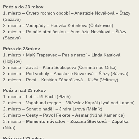
Poézia do 23 rokov
1. miesto – Čtvero ročních období – Anastázie Nováková – Štázy
(Sázava)
2. miesto – Vodopády – Hedvika Kořínková (Čelákovice)
3. miesto – Po páté před šestou – Anastázie Nováková – Štázy
(Sázava)
Próza do 23rokov
1. miesto + Malý Trapsavec – Pes s nerezí – Linda Kastlová
(Holýšov)
2. miesto – Závist – Klára Soukupová (Čermná nad Orlicí)
3. miesto – Pod vrcholy – Anastázie Nováková – Štázy (Sázava)
3. miesto – První – Kristýna Záhorčíková – Kikča (Veltrusy)
Poézia nad 23 rokov
1. miesto – Leť – Jiří Pachl (Plzeň)
2. miesto – Vagabund reggae – Vítězslav Kaprál (Lysá nad Labem)
2. miesto – Sonet o naději – Jindra Lírová (Mělník)
3. miesto –
Cesty – Pavol Fekete – Asmar
(Nižná Kamenica)
3. miesto –
Memento návratov – Zuzana Števková – Zápalka
(Nitra)
Próza nad 23 rokov