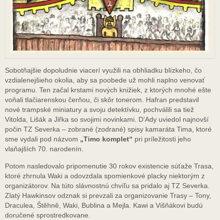
Sobotňajšie dopoludnie viacerí využili na obhliadku blízkeho, čo
vzdialenejšieho okolia, aby sa poobede už mohli naplno venovať
programu. Ten začal krstami nových knižiek, z ktorých mnohé ešte
voňali tlačiarenskou čerňou, či skôr tonerom. Hafran predstavil
nové trampské miniatury a svoju detektívku, pochválili sa tiež
Vitolda, Lišák a Jiřka so svojimi novinkami. D’Ady uviedol najnovší
počin TZ Severka – zobrané (zodrané) spisy kamaráta Tima, ktoré
sme vydali pod názvom
„Timo komplet“
pri príležitosti jeho
vlaňajších 70. narodenín.
Potom nasledovalo pripomenutie 30 rokov existencie súťaže Trasa,
ktoré zhrnula Waki a odovzdala spomienkové placky niektorým z
organizátorov. Na túto slávnostnú chvíľu sa pridalo aj TZ Severka.
Zlatý Hawkinsov odznak si prevzali za organizovanie Trasy – Tony,
Draculea, Štěhně, Waki, Bublina a Mejla. Kawi a Višňákovi budú
doručené sprostredkovane.