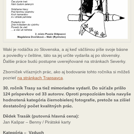
Waki je rodáčka zo Slovenska, a aj keď väčšinou píše svoje básne
a poviedky v češtine, táto sa jej určite vydarila aj po slovensky.
Ďalšie práce budú postupne uverejňované na stránkach Severky.
Zborníček víťazných prác, ako aj bodovanie tohto ročníka si môžeš
pozrieť
na stránkach Trapsavca
.
30. ročník Trasy sa tiež mimoriadne vydaril. Do súťaže prišlo
124 príspevkov od 33 autorov. Oproti propozíciám bola navyše
hodnotená kategória čiernobielenj fotografie, pretože sa zišiel
dostatočný počet kvalitných prác.
Dědek Trasák (putovná hlavná cena):
Jan Kašpar – Benny / Pirátské karty
Kategória – Vzduch