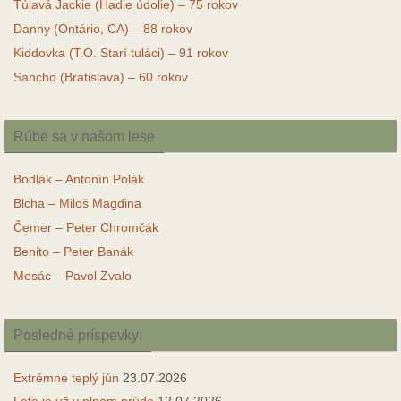
Túlavá Jackie (Hadie údolie) – 75 rokov
Danny (Ontário, CA) – 88 rokov
Kiddovka (T.O. Starí tuláci) – 91 rokov
Sancho (Bratislava) – 60 rokov
Rúbe sa v našom lese
Bodlák – Antonín Polák
Blcha – Miloš Magdina
Čemer – Peter Chromčák
Benito – Peter Banák
Mesác – Pavol Zvalo
Posledné príspevky:
Extrémne teplý jún
23.07.2026
Leto je už v plnom prúde
12.07.2026