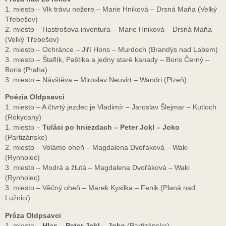
1. miesto – Vlk trávu nežere – Marie Hniková – Drsná Maňa (Velký
Třebešov)
2. miesto – Hastrošova inventura – Marie Hniková – Drsná Maňa
(Velký Třebešov)
2. miesto – Ochránce – Jiří Hons – Murdoch (Brandýs nad Labem)
3. miesto – Štaflík, Paštika a jedny staré kanady – Boris Černý –
Boris (Praha)
3. miesto – Návštěva – Miroslav Neuvirt – Wandri (Plzeň)
Poézia Oldpsavci
1. miesto – A čtvrtý jezdec je Vladimír – Jaroslav Šlejmar – Kutloch
(Rokycany)
1. miesto –
Tuláci po hniezdach – Peter Jokl – Joko
(Partizánske)
2. miesto – Voláme oheň – Magdalena Dvořáková – Waki
(Rynholec)
3. miesto – Modrá a žlutá – Magdalena Dvořáková – Waki
(Rynholec)
3. miesto – Věčný oheň – Marek Kysilka – Fenik (Planá nad
Lužnicí)
Próza Oldpsavci
1. miesto –
Hlas – Peter Jokl – Joko
(Partizánske)