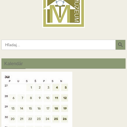
Search Button
Search
for:
Kalendár