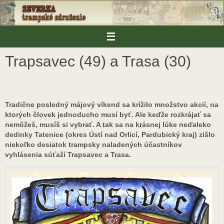
Skip
to
content
Trapsavec (49) a Trasa (30)
Tradične posledný májový víkend sa krížilo množstvo akcií, na
ktorých človek jednoducho musí byť. Ale keďže rozkrájať sa
nemôžeš, musíš si vybrať. A tak sa na krásnej lúke neďaleko
dedinky Tatenice (okres Ústí nad Orlicí, Pardubický kraj) zišlo
niekoľko desiatok trampsky naladených účastníkov
vyhlásenia súťaží Trapsavec a Trasa.